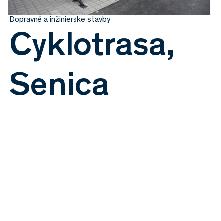
Dopravné a inžinierske stavby
Cyklotrasa,
Senica