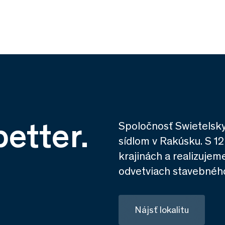
better.
Spoločnosť Swietelsk
sídlom v Rakúsku. S 
krajinách a realizuje
odvetviach stavebného
Nájsť lokalitu