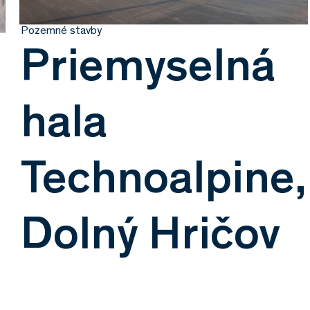
Pozemné stavby
Priemyselná
hala
Technoalpine,
Dolný Hričov