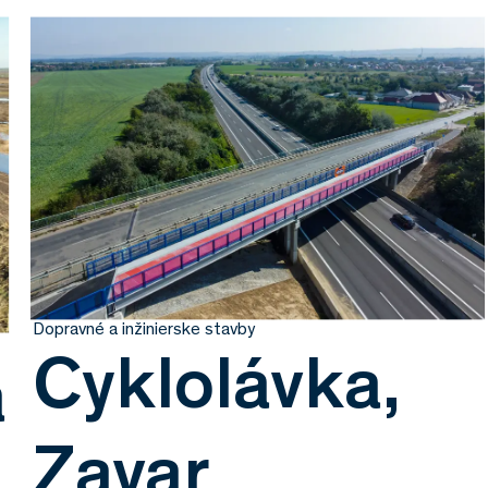
Dopravné a inžinierske stavby
Cyklolávka,
a
Zavar