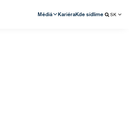
Médiá
Kariéra
Kde sídlime
SK