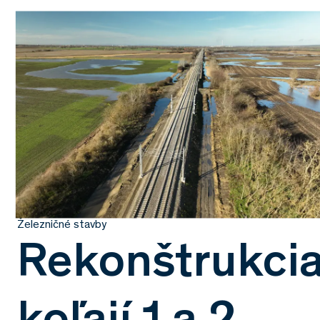
Železničné stavby
Rekonštrukci
koľají 1 a 2,