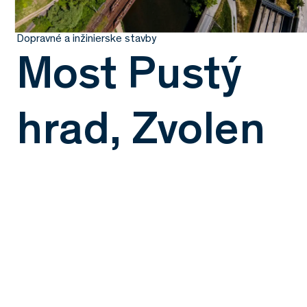
Dopravné a inžinierske stavby
Most Pustý
hrad, Zvolen