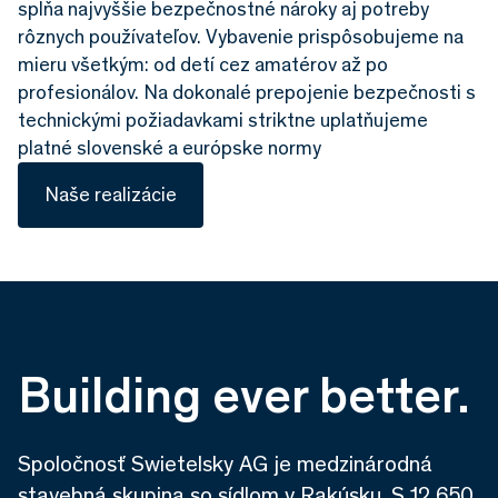
spĺňa najvyššie bezpečnostné nároky aj potreby
rôznych používateľov. Vybavenie prispôsobujeme na
mieru všetkým: od detí cez amatérov až po
profesionálov. Na dokonalé prepojenie bezpečnosti s
technickými požiadavkami striktne uplatňujeme
platné slovenské a európske normy
Naše realizácie
Building ever better.
Spoločnosť Swietelsky AG je medzinárodná
stavebná skupina so sídlom v Rakúsku. S 12 650